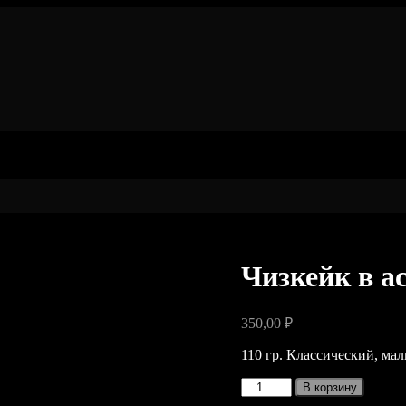
Чизкейк в а
350,00
₽
110 гр. Классический, м
Количество
В корзину
товара