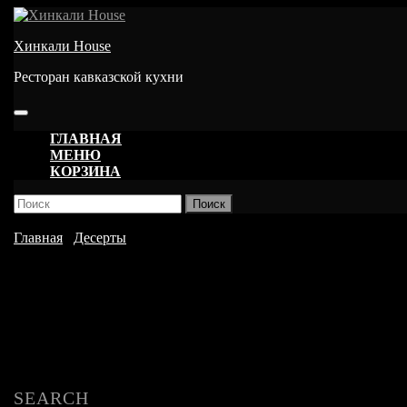
Перейти
к
Хинкали House
содержимому
Ресторан кавказской кухни
Кнопка
Открыть
ГЛАВНАЯ
МЕНЮ
КОРЗИНА
КНОПКА
Найти:
ЗАКРЫТЬ
Главная
/
Десерты
/ Чизкейк в ассортименте
SEARCH