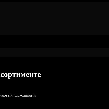
ссортименте
алиновый, шоколадный