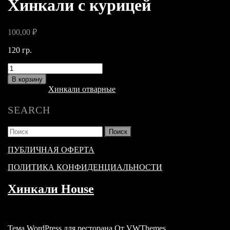
Хинкали с курицей
100,00
₽
120 гр.
Количество
товара
В корзину
Хинкали
Категория:
Хинкали отварные
с
курицей
SEARCH
Найти:
ПУБЛИЧНАЯ ОФЕРТА
ПОЛИТИКА КОНФИДЕНЦИАЛЬНОСТИ
Хинкали House
Тема WordPress для ресторана
От VWThemes