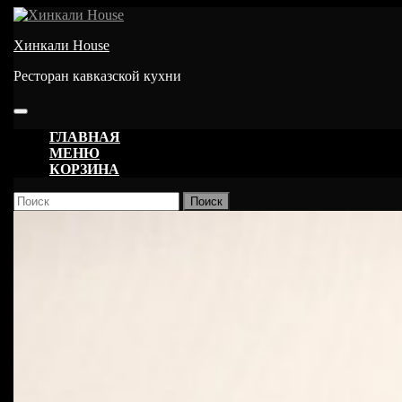
Перейти
к
Хинкали House
содержимому
Ресторан кавказской кухни
Кнопка
Открыть
ГЛАВНАЯ
МЕНЮ
КОРЗИНА
КНОПКА
Найти:
ЗАКРЫТЬ