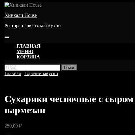
Перейти
к
Хинкали House
содержимому
Ресторан кавказской кухни
Кнопка
Открыть
ГЛАВНАЯ
МЕНЮ
КОРЗИНА
КНОПКА
Найти:
ЗАКРЫТЬ
Главная
/
Горячие закуски
/ Сухарики чесночные с сыром
пармезан
Сухарики чесночные с сыром
пармезан
250,00
₽