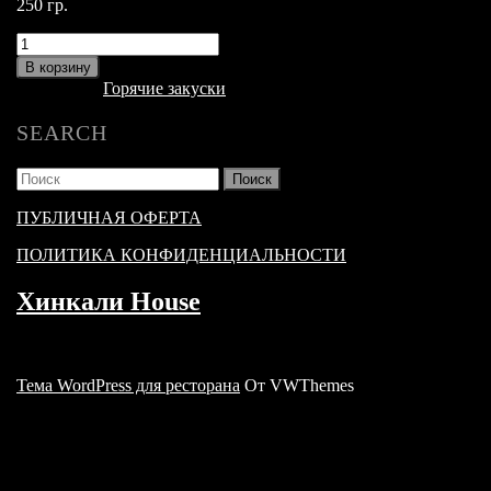
250 гр.
Количество
товара
В корзину
Сухарики
Категория:
Горячие закуски
чесночные
с
SEARCH
сыром
пармезан
Найти:
ПУБЛИЧНАЯ ОФЕРТА
ПОЛИТИКА КОНФИДЕНЦИАЛЬНОСТИ
Хинкали House
Тема WordPress для ресторана
От VWThemes
Прокрутить
вверх