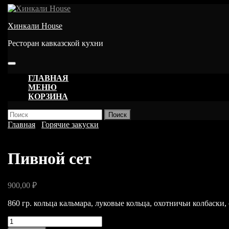
Перейти
к
Хинкали House
содержимому
Ресторан кавказской кухни
Кнопка
Открыть
ГЛАВНАЯ
МЕНЮ
КОРЗИНА
КНОПКА
Найти:
ЗАКРЫТЬ
Главная
/
Горячие закуски
/ Пивной сет
Пивной сет
900,00
₽
860 гр. кольца кальмара, луковые кольца, охотничьи колбаски,
Количество