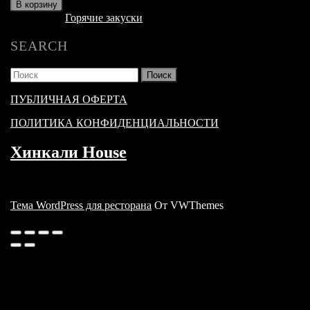
товара
В корзину
Пивной
Категория:
Горячие закуски
сет
SEARCH
Найти:
ПУБЛИЧНАЯ ОФЕРТА
ПОЛИТИКА КОНФИДЕНЦИАЛЬНОСТИ
Хинкали House
Тема WordPress для ресторана
От VWThemes
Прокрутить
вверх