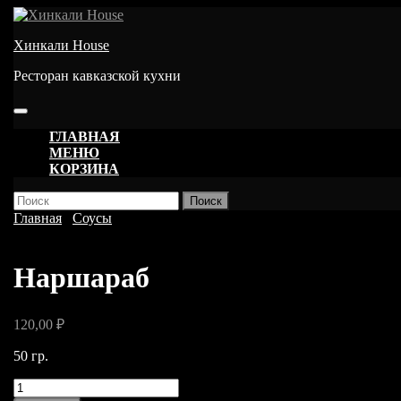
Перейти
к
Хинкали House
содержимому
Ресторан кавказской кухни
Кнопка
Открыть
ГЛАВНАЯ
МЕНЮ
КОРЗИНА
КНОПКА
Найти:
ЗАКРЫТЬ
Главная
/
Соусы
/ Наршараб
Наршараб
120,00
₽
50 гр.
Количество