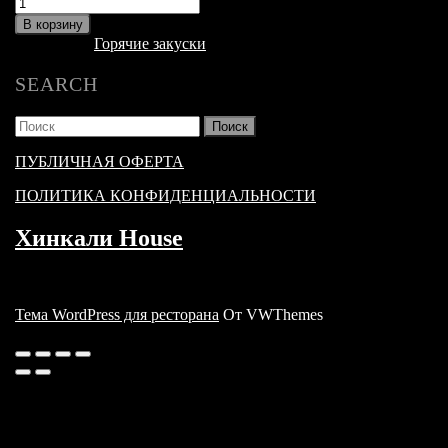
Количество
товара
В корзину
МЕГА
Категория:
Горячие закуски
сендвич
SEARCH
Найти:
ПУБЛИЧНАЯ ОФЕРТА
ПОЛИТИКА КОНФИДЕНЦИАЛЬНОСТИ
Хинкали House
Тема WordPress для ресторана
От VWThemes
Прокрутить
вверх