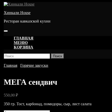
Перейти
к
Хинкали House
содержимому
Ресторан кавказской кухни
Кнопка
Открыть
ГЛАВНАЯ
МЕНЮ
КОРЗИНА
КНОПКА
Найти:
ЗАКРЫТЬ
Главная
/
Горячие закуски
/ МЕГА сендвич
МЕГА сендвич
550,00
₽
350 гр. Тост, карбонад, помидоры, сыр, лист салата