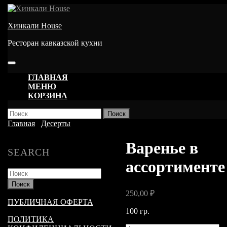
Перейти
к
Хинкали House
содержимому
Ресторан кавказской кухни
Кнопка
Открыть
ГЛАВНАЯ
МЕНЮ
КОРЗИНА
КНОПКА
Найти:
ЗАКРЫТЬ
Главная
/
Десерты
/ Варенье в ассортименте
Варенье в
SEARCH
ассортименте
Найти:
250,00
₽
ПУБЛИЧНАЯ ОФЕРТА
100 гр.
ПОЛИТИКА