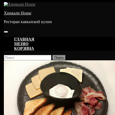
Перейти
к
Хинкали House
содержимому
Ресторан кавказской кухни
Кнопка
Открыть
ГЛАВНАЯ
МЕНЮ
КОРЗИНА
КНОПКА
Найти:
ЗАКРЫТЬ