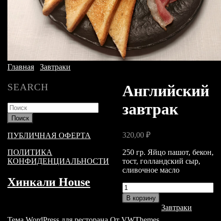
Главная
/
Завтраки
/ Английский завтрак
SEARCH
Английский
завтрак
Найти:
320,00
₽
ПУБЛИЧНАЯ ОФЕРТА
250 гр. Яйцо пашот, бекон,
ПОЛИТИКА
тост, голландский сыр,
КОНФИДЕНЦИАЛЬНОСТИ
сливочное масло
Хинкали House
Количество
товара
В корзину
Английский
Категория:
Завтраки
завтрак
Тема WordPress для ресторана
От VWThemes